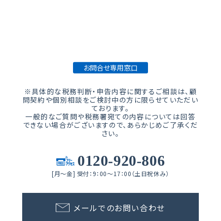
税務・会計・法人設立などで困っている方。
税理士法人「武内総合会計」が力になります。お気軽
にご相談下さい。
お問合せ専用窓口
※具体的な税務判断・申告内容に関するご相談は、顧
問契約や個別相談をご検討中の方に限らせていただい
ております。
一般的なご質問や税務署宛ての内容については回答
できない場合がございますので、あらかじめご了承くだ
さい。
0120-920-806
[月～金] 受付：9：00～17：00（土日祝休み）
メールでのお問い合わせ