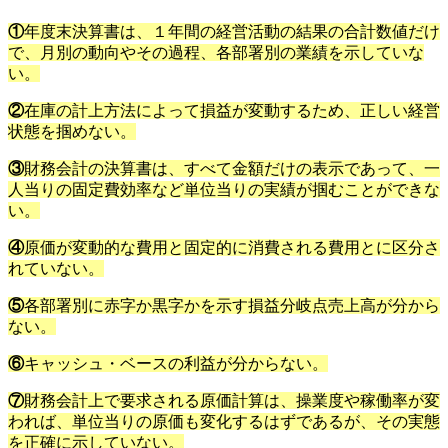
①
年度末決算書は、１年間の経営活動の結果の合計数値だけ
で、月別の動向やその過程、各部署別の業績を示していな
い。
②
在庫の計上方法によって損益が変動するため、正しい経営
状態を掴めない。
③
財務会計の決算書は、すべて金額だけの表示であって、一
人当りの固定費効率など単位当りの実績が掴むことができな
い。
④
原価が変動的な費用と固定的に消費される費用とに区分さ
れていない。
⑤
各部署別に赤字か黒字かを示す損益分岐点売上高が分から
ない。
⑥
キャッシュ・ベースの利益が分からない。
⑦
財務会計上で要求される原価計算は、操業度や稼働率が変
われば、単位当りの原価も変化するはずであるが、その実態
を正確に示していない。