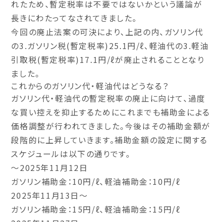
れたため、暫定税率は不要ではないかという議論が
長きにわたってなされてきました。
今回の廃止法案の可決により、上記の内、ガソリン代
の
3.ガソリン税(暫定税率)25.1円/ℓ
、軽油代の
3.軽油
引取税(暫定税率)17.1円/ℓが廃止
されることとなり
ました。
これからのガソリン代・軽油代はどうなる？
ガソリン代・軽油代の暫定税率の廃止に向けて、過度
な買い控えを抑止するためにこれまでも補助金による
価格調整が行われてきました。今後はその補助金額が
段階的に上昇していきます。補助金額の設定に関する
スケジュールは以下の通りです。
～2025年11月12日
ガソリン補助金：10円/ℓ、軽油補助金：10円/ℓ
2025年11月13日～
ガソリン補助金：15円/ℓ、軽油補助金：15円/ℓ