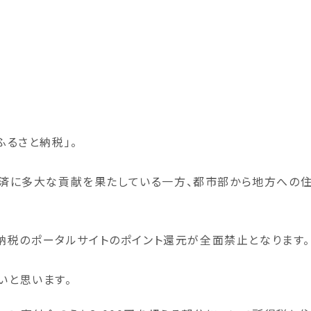
資金調達支援
会社設立支援
お約束
事務所について
沿革
アウトソーシング
IT支援業務
ふるさと納税」。
経済に多大な貢献を果たしている一方、都市部から地方への
社員税理士紹介
と納税のポータルサイトのポイント還元が全面禁止となります。
いと思います。