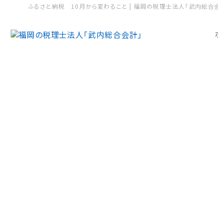
ふるさと納税 10月から変わること | 福岡の税理士法人「武内総合
Tax Informatio
Service
Abou
税制・補助金等に関する情報
税務コンサルティング
税務顧問サービス