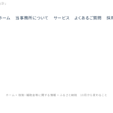
会計」
ホーム
当事務所について
サービス
よくあるご質問
採
n
t us
ビジネスサポート
ホーム
税制・補助金等に関する情報
ふるさと納税 10月から変わること
事業計画査定