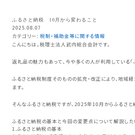
タックスオピニオン
タックスプランニング
代表挨拶
私たちの
ふるさと納税 10月から変わること
特殊法人顧問サービス
2025.08.07
相続税・財産管理
カテゴリー:
税制・補助金等に関する情報
こんにちは。税理士法人武内総合会計です。
税務調査
返礼品の魅力もあって、今や多くの人が利用している「
ふるさと納税制度そのものの拡充・改正により、地域
グループ紹介
組織図
ます。
そんなふるさと納税ですが、2025年10月からふるさ
ふるさと納税の基本と今回の変更点について解説した
1.ふるさと納税の基本