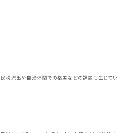
事業再生・企業再生支援
財務デューデリジェンス
住民税流出や自治体間での格差などの課題も生じてい